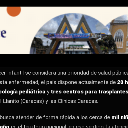
con 20 hospitales
ra combatir el cánce
ridad de salud pública desde hace 15 años y, para
er infantil se considera una prioridad de salud públ
almente de 20 hospitales…
esta enfermedad,
el país dispone actualmente de
20 h
cología pediátrica
y
tres centros para trasplante
l Llanito (Caracas) y las Clínicas Caracas.
busca atender de forma rápida a los cerca de
mil ni
 año
en el territorio nacional, en ese sentido, l
a atenci