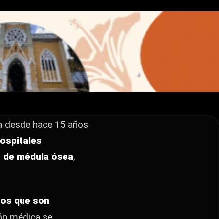
r
ica desde hace 15 años
ospitales
s de médula ósea
,
ños que son
ón médica se