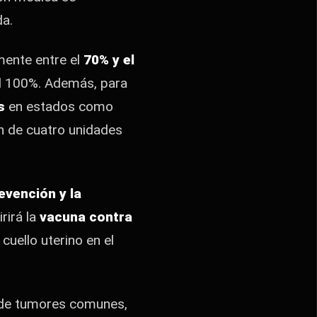
a.
mente entre el
70% y el
l 100%.
Además,
para
s
en estados como
ón de cuatro unidades
evención y la
rirá la
vacuna contra
cuello uterino en el
s de tumores comunes,