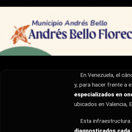
SALUD
Venezuela cuenta 
especializados pa
infantil
En Venezuela, el cáncer infantil se considera una prio
En Venezuela,
el cánc
hacer frente a esta enfermedad, el país dispone actu
y, p
ara hacer frente a 
especializados en on
ubicados en Valencia,
E
Esta infraestructura 
diagnosticados cada