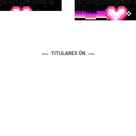
a alerta global
estadounidense 
Ormuz
TITULARES ÚN