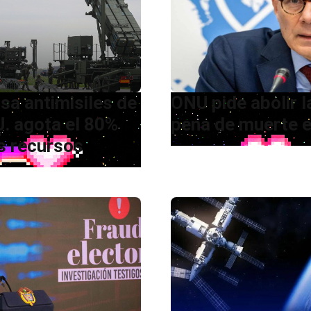
sa antimisiles de
ONU pide abolir l
U. agota el 80%
pena de muerte e
s recursos