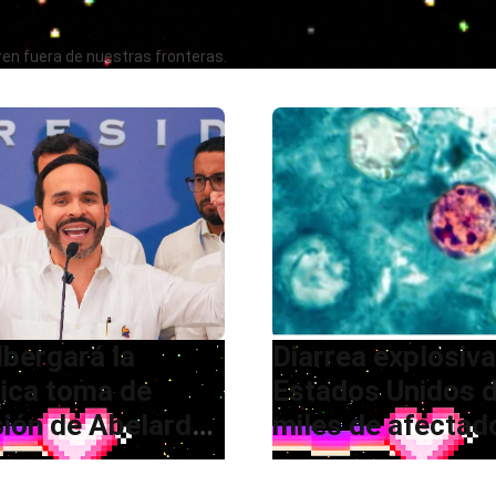
ren fuera de nuestras fronteras.
lbergará la
Diarrea explosiva
rica toma de
Estados Unidos d
ión de Abelardo
miles de afectad
Espriella