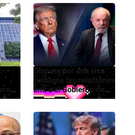
:
Disputa por una visa
tensiona las relaciones
ero
entre el Gobierno de
Trump y Lula