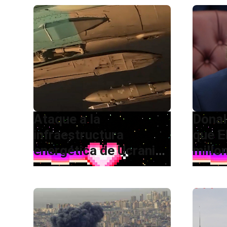
Ataque a la
Donal
infraestructura
que E
energética de Ucrania
millo
deja 155 zonas
petró
impactadas