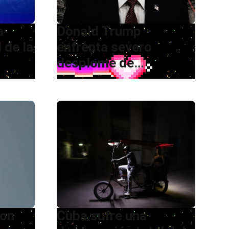
a
Donald Trump
 de la
enfrenta severo
desplome de
popularidad
ron
Cuba sufre una