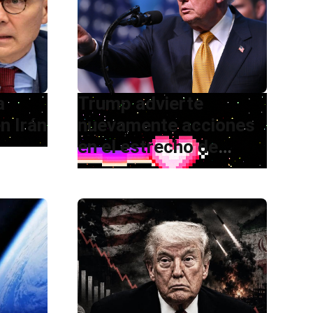
a
Trump advierte
n Irán
nuevamente acciones
en el estrecho de
Ormuz