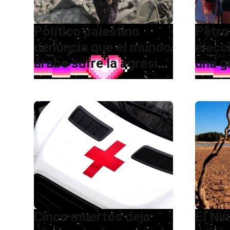
Político palestino
Petro
denuncia que el mundo
elecc
árabe sufre la agresión
una g
criminal del régimen
en el
israelí
Cinco muertos deja
El Ni