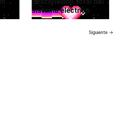
en
desconexión total del
sistema eléctrico
Siguiente
→