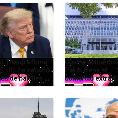
d Trump afirma
Guerra comercial
E. UU. ha sacado
Pekín frena el
nes de barriles de
comercio extranj
leo de Venezuela
con nuevas
restricciones