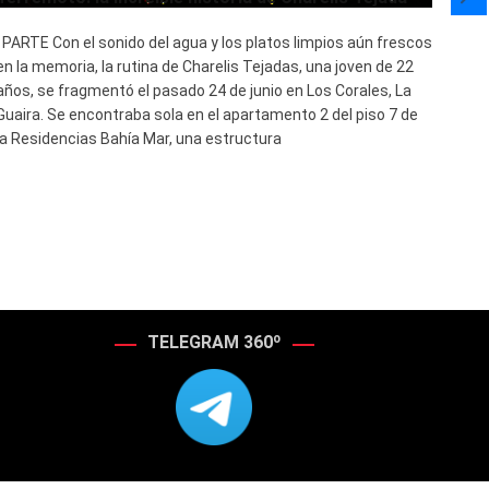
con
I PARTE Con el sonido del agua y los platos limpios aún frescos
Hay 
en la memoria, la rutina de Charelis Tejadas, una joven de 22
en el
años, se fragmentó el pasado 24 de junio en Los Corales, La
desca
Guaira. Se encontraba sola en el apartamento 2 del piso 7 de
concr
la Residencias Bahía Mar, una estructura
epic
Podc
TELEGRAM 360º