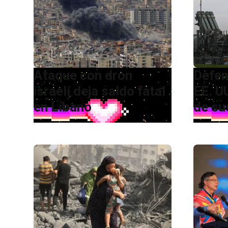
Ataque con dron
Defen
israelí deja saldo fatal
EE. U
en Líbano
de su