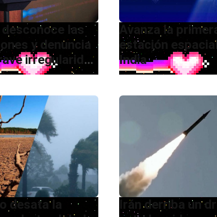
 desconoce las
Avanza la primer
iones y denuncia
estación espacial
rave irregularidad
India
 cómputo
ño desata la
Irán derriba un d