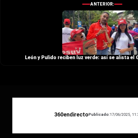
ANTERIOR:
León y Pulido reciben luz verde: así se alista e
360endirecto
Publicado:
17/06/2025, 11