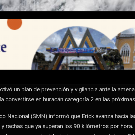
o? Erick podría
óximas horas
ilancia ante la amenaza de la tormenta tropical Erick,
próximas horas. El Servicio Meteorológico…
tivó un plan de prevención y vigilancia ante la amen
ría convertirse en huracán categoría 2 en las próximas
ico Nacional (SMN) informó que Erick avanza hacia la
 y rachas que ya superan los 90 kilómetros por hora.