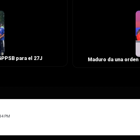
l GPPSB para el 27J
Maduro da una orden 
:34 PM