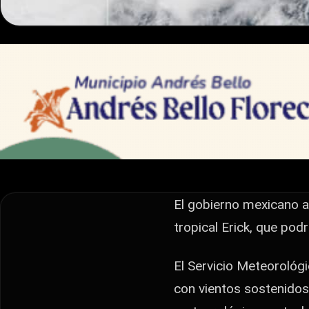
INTERNACIONALES
¿Huracán en camin
escalar en las pr
El gobierno mexicano activó un plan de prevención y vig
que podría convertirse en huracán categoría 2 en las 
El gobierno mexicano ac
tropical Erick, que pod
El Servicio Meteorológ
con vientos sostenidos