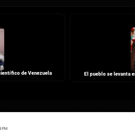
ientífico de Venezuela
El pueblo se levanta 
38 PM