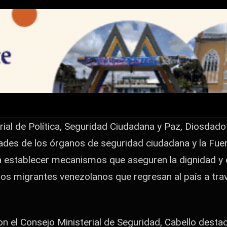
no activa estrategia
erechos de migrante
dadana y Paz, Diosdado Cabello, sostuvo una reunión
rial de Política, Seguridad Ciudadana y Paz, Diosdado
adana y la Fuerza Armada Nacional Bolivariana (FANB)
dades de los órganos de seguridad ciudadana y la Fu
a establecer mecanismos que aseguren la dignidad y e
s migrantes venezolanos que regresan al país a travé
on el Consejo Ministerial de Seguridad, Cabello dest