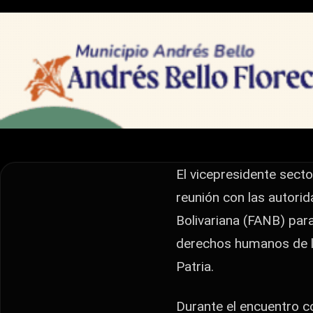
NACIONALES
Gobierno venezola
para garantizar d
retornados
El vicepresidente sectorial de Política, Seguridad Ciu
El vicepresidente secto
con las autoridades de los órganos de seguridad ciud
reunión con las autori
para establecer…
Bolivariana (FANB) par
derechos humanos de lo
Patria.
Durante el encuentro c