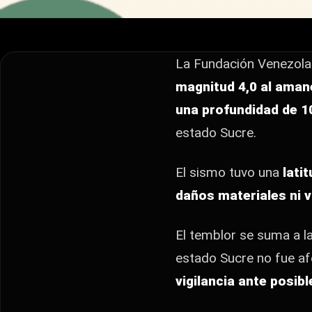
La Fundación Venezolana de Investigaciones Sismológic
amanecer de este martes 7 de julio. El movimiento ocu
La Fundación Venezola
magnitud 4,0 al amane
una profundidad de 10
estado Sucre.
El sismo tuvo una
lati
daños materiales ni 
El temblor se suma a l
estado Sucre no fue af
vigilancia ante posi