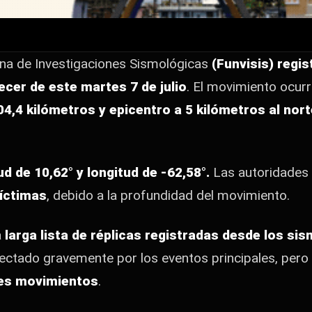
as (Funvisis) registró un temblor de magnitud 4,0 al
rrió a las 4:41 a.m. con una profundidad de…
na de Investigaciones Sismológicas
(Funvisis) regi
cer de este martes 7 de julio
. El movimiento ocurr
4,4 kilómetros y epicentro a 5 kilómetros al nort
tud de 10,62° y longitud de -62,58°.
Las autoridades
víctimas
, debido a la profundidad del movimiento.
a
larga lista de réplicas registradas desde los sis
ectado gravemente por los eventos principales, pero
bles movimientos
.