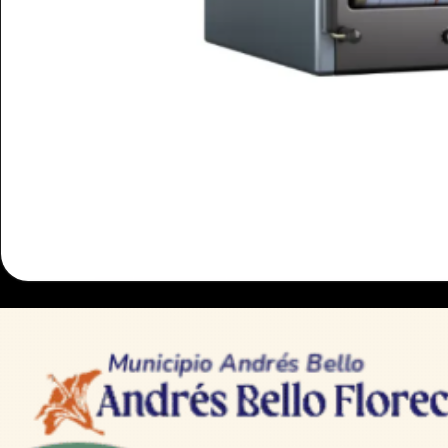
SUCESOS
Funvisis reporta 
en Sucre