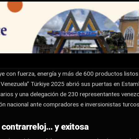
 venir: Venezuela ll
 600 productos listos para exportar. La Feria
us puertas en Estambul con la participación de…
ye con fuerza, energía y más de 600 productos listos 
Venezuela” Türkiye 2025 abrió sus puertas en Estamb
rios y una delegación de 230 representantes venezo
ión nacional ante compradores e inversionistas turcos
 contrarreloj… y exitosa