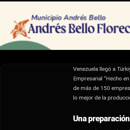
EXCLUSIVAS
Estambul no lo vio
con todo
Venezuela llegó a Türkiye con fuerza, energía y más de
Empresarial “Hecho en Venezuela” Türkiye 2025 abrió s
Venezuela llegó a Türki
Empresarial “Hecho en 
de más de 150 empresa
lo mejor de la producc
Una preparación