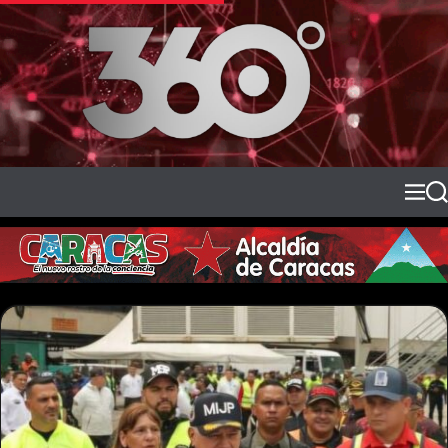
S
k
i
p
t
o
c
3
o
6
n
0
M
S
t
e
e
e
e
n
a
n
u
r
n
d
c
t
i
h
r
e
c
t
o