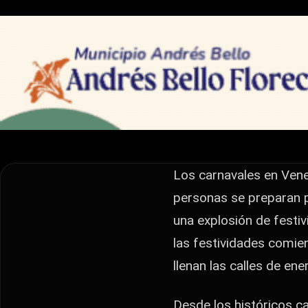
CULTURA
Carnavales Venezo
Tradición
Los carnavales en Venezuela son sinónimo de alegría, t
preparan para disfrutar de esta celebración que mezcl
Los carnavales en Venez
personas se preparan p
una explosión de festiv
las festividades comie
llenan las calles de ene
Desde los históricos c