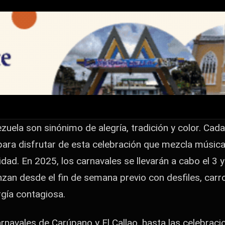
lanos: Ritmo, Color
radición y color. Cada año, miles de personas se
a música, danza y cultura en una explosión…
uela son sinónimo de alegría, tradición y color. Cada
ara disfrutar de esta celebración que mezcla música,
idad. En 2025, los carnavales se llevarán a cabo el 3
nzan desde el fin de semana previo con desfiles, ca
rgía contagiosa.
arnavales de Carúpano y El Callao, hasta las celebra