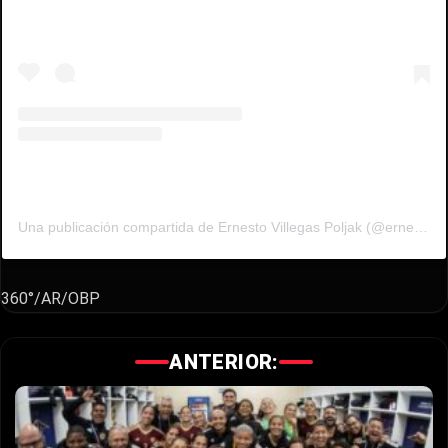
Una publicación compartida de Ernesto Villegas Poljak (@ernestovillegaspoljak)
360°/AR/OBP
ANTERIOR: